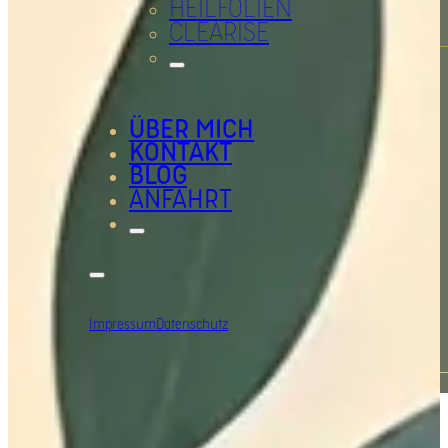
HEILFOLIEN
CLEARISE
ÜBER MICH
KONTAKT
BLOG
ANFAHRT
Impressum
Datenschutz