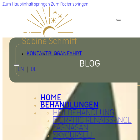
Zum Hauptinhalt springen
Zum Footer springen
KONTAKT
BLOG
ANFAHRT
BLOG
EN
DE
HOME
BEHANDLUNGEN
HEILBEHANDLUNG
MORPHIC RENAISSANCE
YAGNASAN
SKYOURSELF